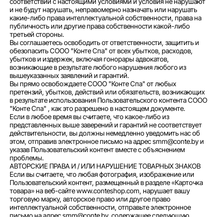
соответствии с настоящими условиями и условия не нарушают
и не будут нарушать, неправомерно назначать или нарушать
какие-либо права интеллектуальной собственности, права на
публичность или другие права собственности какой-либо
третьей стороны.
Вы соглашаетесь освободить от ответственности, защитить и
обезопасить СООО "Конте Спа" от всех убытков, расходов,
убытков и издержек, включая гонорары адвокатов,
возникающие в результате любого нарушения любого из
вышеуказанных заявлений и гарантий.
Вы прямо освобождаете СООО "Конте Спа" от любых
претензий, убытков, действий или обязательств, возникающих
в результате использования Пользовательского контента СООО
"Конте Спа" , как это разрешено в настоящем документе.
Если в любое время вы считаете, что какое-либо из
представленных выше заверений и гарантий не соответствует
действительности, вы должны немедленно уведомить нас об
этом, отправив электронное письмо на адрес smm@conte.by и
указав Пользовательский контент вместе с объяснением
проблемы.
АВТОРСКИЕ ПРАВА И / ИЛИ НАРУШЕНИЕ ТОВАРНЫХ ЗНАКОВ
Если вы считаете, что любая фотография, изображение или
Пользовательский контент, размещенный в разделе «Карточка
товара» на веб-сайте www.conteshop.com, нарушает вашу
торговую марку, авторское право или другое право
интеллектуальной собственности, отправьте электронное
письмо на адрес smm@conte.by, содержащее следующую