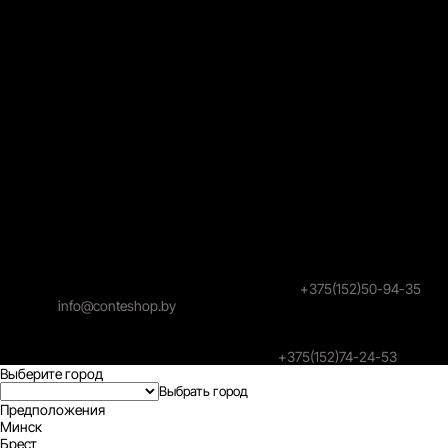
УНП 591024183, Свидетельство о гос. регистрации №
591024183, выдано 03.02.2017
Гродненским городским исполнительным комитетом,
Зарегистрирован в торговом реестре под номером 421955 23
июля 2018 года.
Юридический адрес: 230026, г. Гродно, ул. Победы. 30
Почтовый адрес: 230026, г. Гродно, ул. Победы. 30
© 2026 Торговое унитарное предприятие "Конте Шоп"
Режим работы Call-центра 9:00–19:00. Без выходных, за
исключением праздничных дней.
Заказы online принимаются круглосуточно и без выходных.
Уполномоченный продавцом на рассмотрение обращений
покупателей: администратор интернет-магазина
Унитарного предприятия «Конте Шоп», тел:
+375(152)50-94-35
,
email:
info@conteshop.by
Уполномоченный по защите прав потребителей:
Отдел общественного питания и услуг управления торговли и
услуг гродненского Горисполкома, тел:
+375(152)74-24-53
Выберите город
Предположения
Минск
Брест