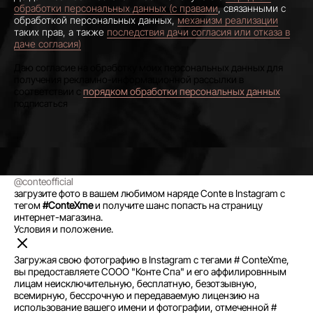
обработки персональных данных (с правами
, связанными с
обработкой персональных данных,
механизм реализации
таких прав, а также
последствия дачи согласия или отказа в
даче согласия)
Даю согласие на обработку моих персональных данных для
получения рекламно-информационной рассылки в
соответствии с
порядком обработки персональных данных
@conteofficial
загрузите фото в вашем любимом наряде Conte в Instagram с
тегом
#ConteXme
и получите шанс попасть на страницу
интернет-магазина.
Условия и положение.
Загружая свою фотографию в Instagram с тегами # ConteXme,
вы предоставляете СООО "Конте Спа" и его аффилировнным
лицам неисключительную, бесплатную, безотзывную,
всемирную, бессрочную и передаваемую лицензию на
использование вашего имени и фотографии, отмеченной #