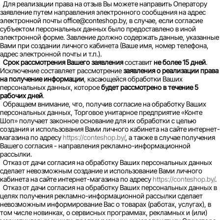
Для реализации права на отзыв Вы можете направить Оператору
заявление путем направления электронного сообщения на адрес
электронной почты office@conteshop.by, в случае, если согласие
субъектом персональных данных было предоставлено в иной
электронной форме. Завление должно содержать данные, указанные
Вами при создании личного кабинета (Ваше имя, номер телефона,
адрес электронной почты и т.п.).
Срок рассмотрения Вашего заявления
составит
не более 15 дней
.
Исключение составляет рассмотрение
заявления о реализации права
на получение информации
, касающейся обработки Ваших
персональных данных, которое
будет рассмотрено в течение 5
рабочих дней
.
Обращаем внимание, что, получив согласие на обработку Ваших
персональных данных, Торговое унитарное предприятие «Конте
Шоп» получает законное основание для их обработки с целью
создания и использования Вами личного кабинета на сайте интернет-
магазина по адресу
https://conteshop.by/
, а также в случае получения
Вашего согласия - направления рекламно-информационной
рассылки.
Отказ от дачи согласия на обработку Ваших персональных данных
сделает невозможным создание и использование Вами личного
кабинета на сайте интернет-магазина по адресу
https://conteshop.by/
.
Отказ от дачи согласия на обработку Ваших персональных данных в
целях получения рекламно-информационной рассылки сделает
невозможным информирование Вас о товарах (работах, услугах), в
том числе новинках, о сервисных программах, рекламных и (или)