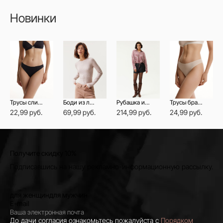
Новинки
Трусы слип со средней линией талии NIGHT SHADOW
Боди из лиоцелла с длинными рукавами
Рубашка из фланели в клетку на кулиске
Трусы бразилиана из бамбука со средней линией талии DOUBLE LINES
22,99 руб.
69,99 руб.
214,99 руб.
24,99 руб.
Получите скидку 10%
Подписавшись на нашу рекламно-информационную рассылку.
для женщин
для мужчин
E-mail
До дачи согласия ознакомьтесь пожалуйста с
Порядком