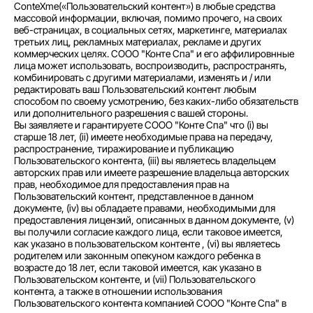
ConteXme(«Пользовательский контент») в любые средства
массовой информации, включая, помимо прочего, на своих
веб-страницах, в социальных сетях, маркетинге, материалах
третьих лиц, рекламных материалах, рекламе и других
коммерческих целях. СООО "Конте Спа" и его аффилировнные
лица может использовать, воспроизводить, распространять,
комбинировать с другими материалами, изменять и / или
редактировать ваш Пользовательский контент любым
способом по своему усмотрению, без каких-либо обязательств
или дополнительного разрешения с вашей стороны.
Вы заявляете и гарантируете СООО "Конте Спа" что (i) вы
старше 18 лет, (ii) имеете необходимые права на передачу,
распространение, тиражирование и публикацию
Пользовательского контента, (iii) вы являетесь владельцем
авторских прав или имеете разрешение владельца авторских
прав, необходимое для предоставления прав на
Пользовательский контент, представленное в данном
документе, (iv) вы обладаете правами, необходимыми для
предоставления лицензий, описанных в данном документе, (v)
вы получили согласие каждого лица, если таковое имеется,
как указано в пользовательском контенте , (vi) вы являетесь
родителем или законным опекуном каждого ребенка в
возрасте до 18 лет, если таковой имеется, как указано в
Пользовательском контенте, и (vii) Пользовательского
контента, а также в отношении использования
Пользовательского контента компанией СООО "Конте Спа" в