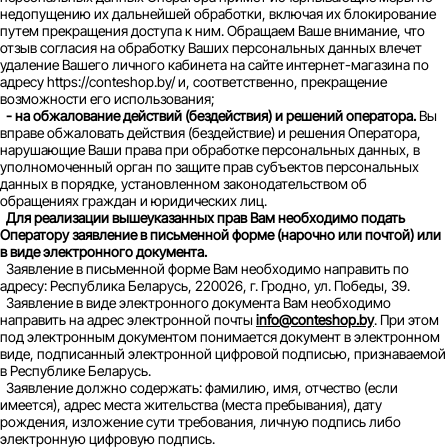
недопущению их дальнейшей обработки, включая их блокирование
путем прекращения доступа к ним. Обращаем Ваше внимание, что
отзыв согласия на обработку Ваших персональных данных влечет
удаление Вашего личного кабинета на сайте интернет-магазина по
адресу https://conteshop.by/ и, соответственно, прекращение
возможности его использования;
- на обжалование действий (бездействия) и решений оператора.
Вы
вправе обжаловать действия (бездействие) и решения Оператора,
нарушающие Ваши права при обработке персональных данных, в
уполномоченный орган по защите прав субъектов персональных
данных в порядке, установленном законодательством об
обращениях граждан и юридических лиц.
Для реализации вышеуказанных прав Вам необходимо подать
Оператору заявление в письменной форме (нарочно или почтой) или
в виде электронного документа.
Заявление в письменной форме Вам необходимо направить по
адресу: Республика Беларусь, 220026, г. Гродно, ул. Победы, 39.
Заявление в виде электронного документа Вам необходимо
направить на адрес электронной почты
info@conteshop.by
. При этом
под электронным документом понимается документ в электронном
виде, подписанный электронной цифровой подписью, признаваемой
в Республике Беларусь.
Заявление должно содержать: фамилию, имя, отчество (если
имеется), адрес места жительства (места пребывания), дату
рождения, изложение сути требования, личную подпись либо
электронную цифровую подпись.