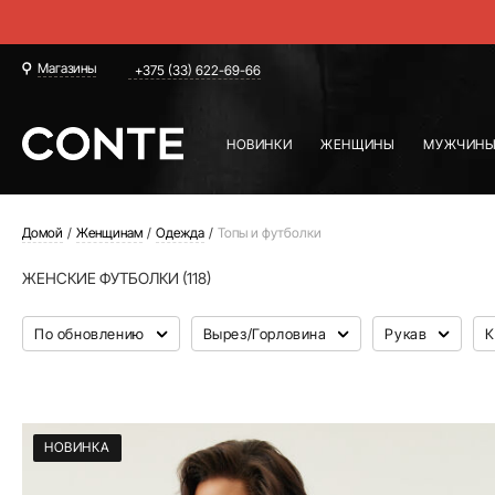
Магазины
+375 (33) 622-69-66
НОВИНКИ
ЖЕНЩИНЫ
МУЖЧИН
Домой
Женщинам
Одежда
Топы и футболки
ЖЕНСКИЕ ФУТБОЛКИ (118)
По обновлению
Вырез/Горловина
Рукав
К
НОВИНКА