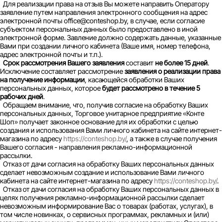
Для реализации права на отзыв Вы можете направить Оператору
заявление путем направления электронного сообщения на адрес
электронной почты office@conteshop.by, в случае, если согласие
субъектом персональных данных было предоставлено в иной
электронной форме. Завление должно содержать данные, указанные
Вами при создании личного кабинета (Ваше имя, номер телефона,
адрес электронной почты и т.п.).
Срок рассмотрения Вашего заявления
составит
не более 15 дней
.
Исключение составляет рассмотрение
заявления о реализации права
на получение информации
, касающейся обработки Ваших
персональных данных, которое
будет рассмотрено в течение 5
рабочих дней
.
Обращаем внимание, что, получив согласие на обработку Ваших
персональных данных, Торговое унитарное предприятие «Конте
Шоп» получает законное основание для их обработки с целью
создания и использования Вами личного кабинета на сайте интернет-
магазина по адресу
https://conteshop.by/
, а также в случае получения
Вашего согласия - направления рекламно-информационной
рассылки.
Отказ от дачи согласия на обработку Ваших персональных данных
сделает невозможным создание и использование Вами личного
кабинета на сайте интернет-магазина по адресу
https://conteshop.by/
.
Отказ от дачи согласия на обработку Ваших персональных данных в
целях получения рекламно-информационной рассылки сделает
невозможным информирование Вас о товарах (работах, услугах), в
том числе новинках, о сервисных программах, рекламных и (или)