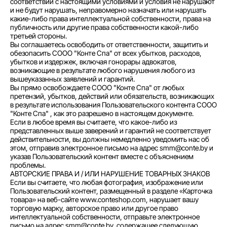
соответствии с настоящими условиями и условия не нарушают
и не будут нарушать, неправомерно назначать или нарушать
какие-либо права интеллектуальной собственности, права на
публичность или другие права собственности какой-либо
третьей стороны.
Вы соглашаетесь освободить от ответственности, защитить и
обезопасить СООО "Конте Спа" от всех убытков, расходов,
убытков и издержек, включая гонорары адвокатов,
возникающие в результате любого нарушения любого из
вышеуказанных заявлений и гарантий.
Вы прямо освобождаете СООО "Конте Спа" от любых
претензий, убытков, действий или обязательств, возникающих
в результате использования Пользовательского контента СООО
"Конте Спа" , как это разрешено в настоящем документе.
Если в любое время вы считаете, что какое-либо из
представленных выше заверений и гарантий не соответствует
действительности, вы должны немедленно уведомить нас об
этом, отправив электронное письмо на адрес smm@conte.by и
указав Пользовательский контент вместе с объяснением
проблемы.
АВТОРСКИЕ ПРАВА И / ИЛИ НАРУШЕНИЕ ТОВАРНЫХ ЗНАКОВ
Если вы считаете, что любая фотография, изображение или
Пользовательский контент, размещенный в разделе «Карточка
товара» на веб-сайте www.conteshop.com, нарушает вашу
торговую марку, авторское право или другое право
интеллектуальной собственности, отправьте электронное
письмо на адрес smm@conte.by, содержащее следующую