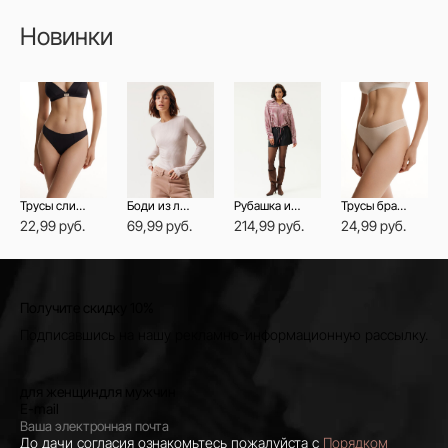
Новинки
Трусы слип со средней линией талии NIGHT SHADOW
Боди из лиоцелла с длинными рукавами
Рубашка из фланели в клетку на кулиске
Трусы бразилиана из бамбука со средней линией талии DOUBLE LINES
22,99 руб.
69,99 руб.
214,99 руб.
24,99 руб.
Получите скидку 10%
Подписавшись на нашу рекламно-информационную рассылку.
для женщин
для мужчин
E-mail
До дачи согласия ознакомьтесь пожалуйста с
Порядком