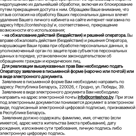
недопущению их дальнейшей обработки, включая их блокирование
путем прекращения доступа к ним. Обращаем Ваше внимание, что
отзыв согласия на обработку Ваших персональных данных влечет
удаление Вашего личного кабинета на сайте интернет-магазина по
адресу https://conteshop.by/ и, соответственно, прекращение
возможности его использования;
- на обжалование действий (бездействия) и решений оператора.
Вы
вправе обжаловать действия (бездействие) и решения Оператора,
нарушающие Ваши права при обработке персональных данных, в
уполномоченный орган по защите прав субъектов персональных
данных в порядке, установленном законодательством об
обращениях граждан и юридических лиц.
Для реализации вышеуказанных прав Вам необходимо подать
Оператору заявление в письменной форме (нарочно или почтой) или
в виде электронного документа.
Заявление в письменной форме Вам необходимо направить по
адресу: Республика Беларусь, 220026, г. Гродно, ул. Победы, 39.
Заявление в виде электронного документа Вам необходимо
направить на адрес электронной почты
info@conteshop.by
. При этом
под электронным документом понимается документ в электронном
виде, подписанный электронной цифровой подписью, признаваемой
в Республике Беларусь.
Заявление должно содержать: фамилию, имя, отчество (если
имеется), адрес места жительства (места пребывания), дату
рождения, изложение сути требования, личную подпись либо
электронную цифровую подпись.