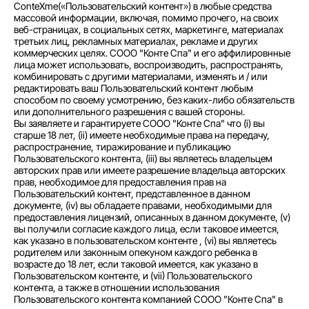
ConteXme(«Пользовательский контент») в любые средства
массовой информации, включая, помимо прочего, на своих
веб-страницах, в социальных сетях, маркетинге, материалах
третьих лиц, рекламных материалах, рекламе и других
коммерческих целях. СООО "Конте Спа" и его аффилировнные
лица может использовать, воспроизводить, распространять,
комбинировать с другими материалами, изменять и / или
редактировать ваш Пользовательский контент любым
способом по своему усмотрению, без каких-либо обязательств
или дополнительного разрешения с вашей стороны.
Вы заявляете и гарантируете СООО "Конте Спа" что (i) вы
старше 18 лет, (ii) имеете необходимые права на передачу,
распространение, тиражирование и публикацию
Пользовательского контента, (iii) вы являетесь владельцем
авторских прав или имеете разрешение владельца авторских
прав, необходимое для предоставления прав на
Пользовательский контент, представленное в данном
документе, (iv) вы обладаете правами, необходимыми для
предоставления лицензий, описанных в данном документе, (v)
вы получили согласие каждого лица, если таковое имеется,
как указано в пользовательском контенте , (vi) вы являетесь
родителем или законным опекуном каждого ребенка в
возрасте до 18 лет, если таковой имеется, как указано в
Пользовательском контенте, и (vii) Пользовательского
контента, а также в отношении использования
Пользовательского контента компанией СООО "Конте Спа" в