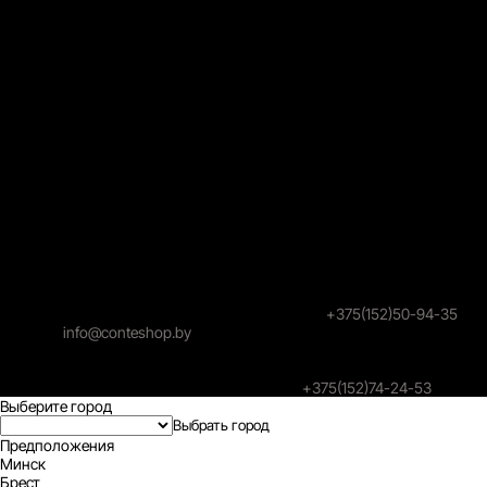
УНП 591024183, Свидетельство о гос. регистрации №
591024183, выдано 03.02.2017
Гродненским городским исполнительным комитетом,
Зарегистрирован в торговом реестре под номером 421955 23
июля 2018 года.
Юридический адрес: 230026, г. Гродно, ул. Победы. 30
Почтовый адрес: 230026, г. Гродно, ул. Победы. 30
© 2026 Торговое унитарное предприятие "Конте Шоп"
Режим работы Call-центра 9:00–19:00. Без выходных, за
исключением праздничных дней.
Заказы online принимаются круглосуточно и без выходных.
Уполномоченный продавцом на рассмотрение обращений
покупателей: администратор интернет-магазина
Унитарного предприятия «Конте Шоп», тел:
+375(152)50-94-35
,
email:
info@conteshop.by
Уполномоченный по защите прав потребителей:
Отдел общественного питания и услуг управления торговли и
услуг гродненского Горисполкома, тел:
+375(152)74-24-53
Выберите город
Предположения
Минск
Брест