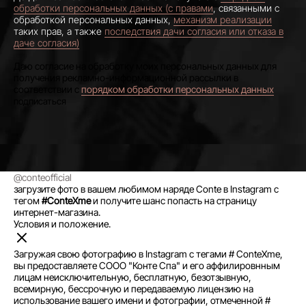
обработки персональных данных (с правами
, связанными с
обработкой персональных данных,
механизм реализации
таких прав, а также
последствия дачи согласия или отказа в
даче согласия)
Даю согласие на обработку моих персональных данных для
получения рекламно-информационной рассылки в
соответствии с
порядком обработки персональных данных
@conteofficial
загрузите фото в вашем любимом наряде Conte в Instagram с
тегом
#ConteXme
и получите шанс попасть на страницу
интернет-магазина.
Условия и положение.
Загружая свою фотографию в Instagram с тегами # ConteXme,
вы предоставляете СООО "Конте Спа" и его аффилировнным
лицам неисключительную, бесплатную, безотзывную,
всемирную, бессрочную и передаваемую лицензию на
использование вашего имени и фотографии, отмеченной #