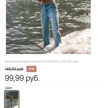
Брюки джинсовые женские CE CON-654, р.170-102, blue
146,59 руб.
32%
99,99 руб.
Цвет: