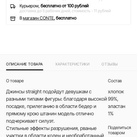
Курьером,
бесплатно от 100 рублей
доставка до 5 рабочих дней,
стоимость - 11 рублей
В
магазин CONTE
, бесплатно
ОПИСАНИЕ ТОВАРА
ХАРАКТЕРИСТИКИ
ОТЗЫВЫ
О товаре
Состав
Джинсы straight подойдут девушкам с
хлопок
разными типами фигуры: благодаря высокой
99%,
посадке, прилеганию в области бедер и
эластан
прямому крою штанин модель отлично
1%
подчеркивает силуэт.
Поделиться
Стильные эффекты разрушения, рваные
товаром
участки в области колен и необработанный