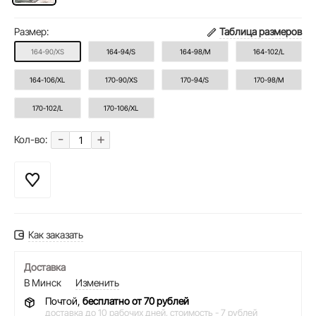
Размер:
Таблица размеров
164-90/XS
164-94/S
164-98/M
164-102/L
164-106/XL
170-90/XS
170-94/S
170-98/M
170-102/L
170-106/XL
-
+
Кол-во:
Как заказать
Доставка
В Минск
Изменить
Почтой,
бесплатно от 70 рублей
доставка до 10 рабочих дней,
стоимость - 7 рублей