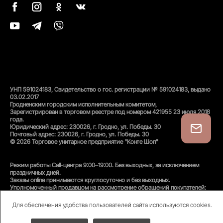
УНП 591024183, Свидетельство о гос. регистрации № 591024183, выдано
03.02.2017
Гродненским городским исполнительным комитетом,
Зарегистрирован в торговом реестре под номером 421955 23 июля 2018
года.
Юридический адрес: 230026, г. Гродно, ул. Победы. 30
Почтовый адрес: 230026, г. Гродно, ул. Победы. 30
© 2026 Торговое унитарное предприятие "Конте Шоп"
Режим работы Call-центра 9:00–19:00. Без выходных, за исключением
праздничных дней.
Заказы online принимаются круглосуточно и без выходных.
Уполномоченный продавцом на рассмотрение обращений покупателей:
администратор интернет-магазина
Унитарного предприятия «Конте Шоп», тел:
+375(152)50-94-35
, email:
Для обеспечения удобства пользователей сайта используются cookies.
info@conteshop.by
Уполномоченный по защите прав потребителей: