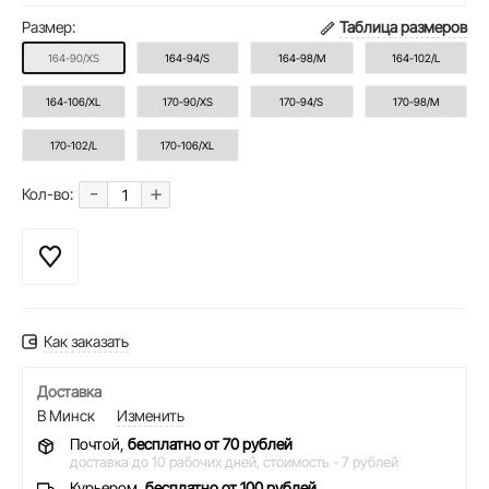
Размер:
Таблица размеров
164-90/XS
164-94/S
164-98/M
164-102/L
164-106/XL
170-90/XS
170-94/S
170-98/M
170-102/L
170-106/XL
-
+
Кол-во:
Как заказать
Доставка
В Минск
Изменить
Почтой,
бесплатно от 70 рублей
доставка до 10 рабочих дней,
стоимость - 7 рублей
Курьером,
бесплатно от 100 рублей