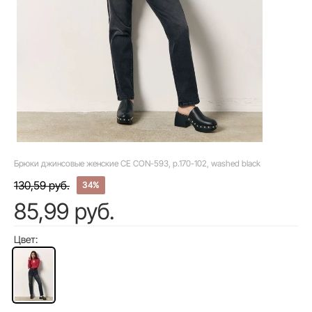
Брюки джинсовые женские CE CON-593, р.170-102, washed black
130,59 руб.
34%
85,99 руб.
Цвет: