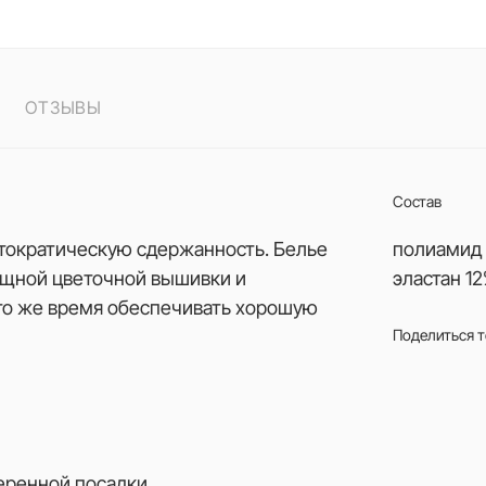
ОТЗЫВЫ
Состав
истократическую сдержанность. Белье
полиамид 
зящной цветочной вышивки и
эластан 1
 то же время обеспечивать хорошую
Поделиться 
веренной посадки