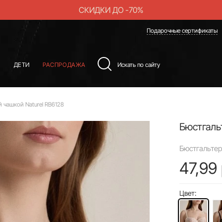
СКИДКИ ДО -70%
Подарочные сертификаты
Ы
ДЕТИ
РАСПРОДАЖА
 чашкой Naturel RB6128
Бюстгаль
Бюстгальтер
47,99 
Цвет: