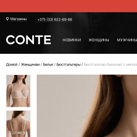
Магазины
+375 (33) 622-69-66
НОВИНКИ
ЖЕНЩИНЫ
МУЖЧИН
Домой
Женщинам
Белье
Бюстгальтеры
Бюстгальтер-балконет с мягкой