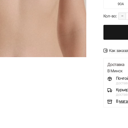
90A
-
Кол-во:
Как заказа
Доставка
В Минск
Почто
достав
Курье
достав
В
маг