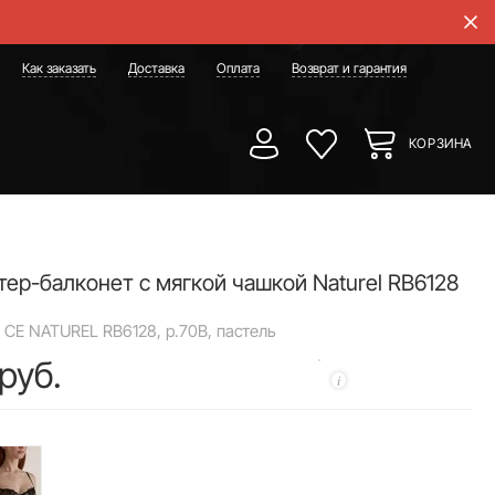
Как заказать
Доставка
Оплата
Возврат и гарантия
КОРЗИНА
тер-балконет с мягкой чашкой Naturel RB6128
 CE NATUREL RB6128, р.70B, пастель
руб.