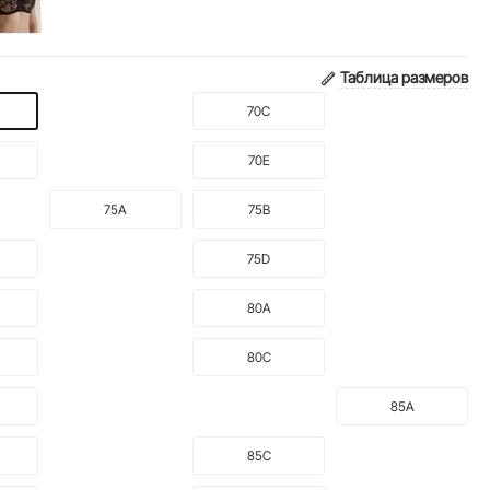
Таблица размеров
70C
70E
75A
75B
75D
80A
80C
85A
85C