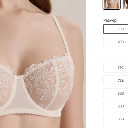
Размер:
70B
70D
75C
75E
80B
80D
85B