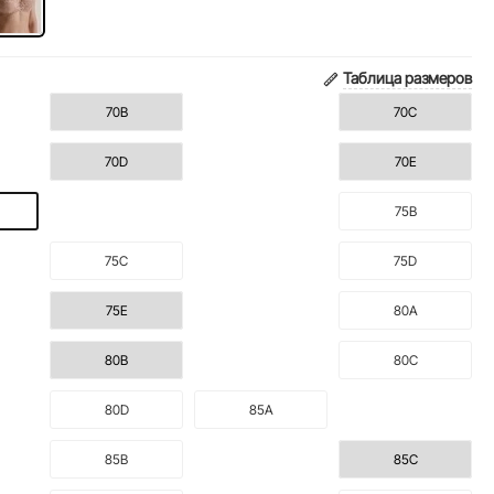
Таблица размеров
70B
70C
70D
70E
75B
75C
75D
75E
80A
80B
80C
80D
85A
85B
85C