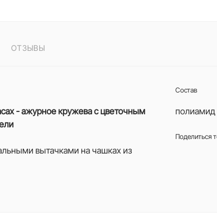
ОТЗЫВЫ
Состав
касах - ажурное кружева с цветочным
полиамид 
тели
Поделиться 
кальными вытачками на чашках из