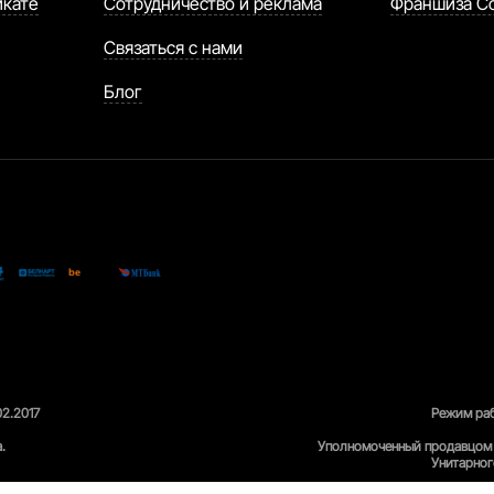
икате
Сотрудничество и реклама
Франшиза C
Связаться с нами
Блог
02.2017
Режим раб
.
Уполномоченный продавцом 
Унитарног