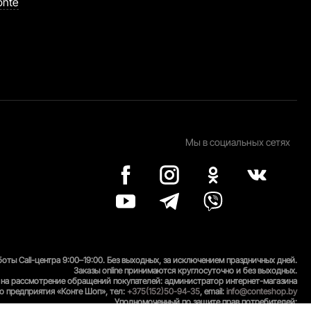
onte
Мы в социальных сетях
оты Call-центра 9:00–19:00. Без выходных, за исключением праздничных дней.
Заказы online принимаются круглосуточно и без выходных.
на рассмотрение обращений покупателей: администратор интернет-магазина
о предприятия «Конте Шоп», тел:
+375(152)50-94-35
, email:
info@conteshop.by
Уполномоченный по защите прав потребителей: