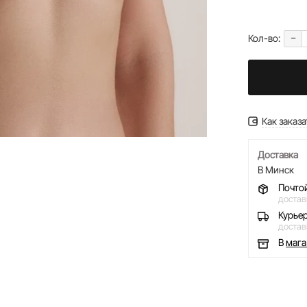
-
Кол-во:
Как заказа
Доставка
В Минск
Почто
достав
Курье
достав
В
маг