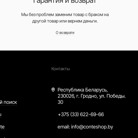
Гарантия и возврат
Мы без проблем заменим товар с браком на
другой товар или вернем деньги.
О возврате
Контакты
Республика Беларусь,
230026, г. Гродно, ул. Победы.
й поиск
30
ы
+375 (33) 622-69-66
te
email:
info@conteshop.by