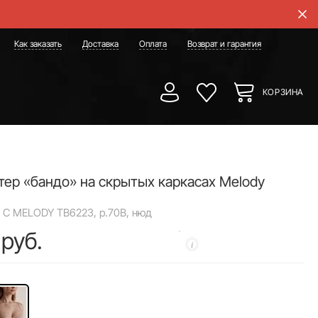
Как заказать
Доставка
Оплата
Возврат и гарантия
КОРЗИНА
тер «бандо» на скрытых каркасах Melody
 C MELODY TB6223, р.70B, нюд
 руб.