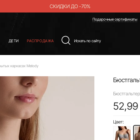
СКИДКИ ДО -70%
Подарочные сертификаты
Ы
ДЕТИ
РАСПРОДАЖА
рытых каркасах Melody
Бюстгаль
Бюстгальтер
52,99
Цвет: