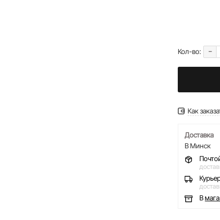
-
Кол-во:
Как заказа
Доставка
В Минск
Почто
достав
Курье
достав
В
маг