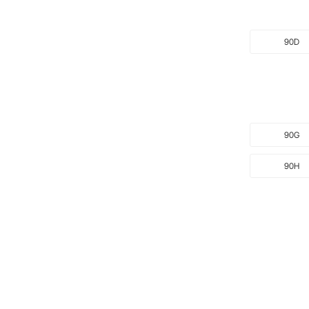
90D
90G
90H