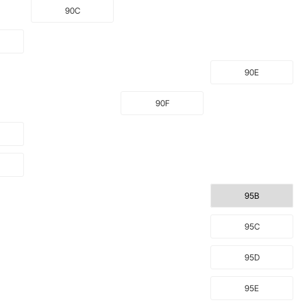
90C
90E
90F
95B
95C
95D
95E