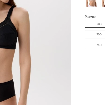
Размер:
70B
70D
75C