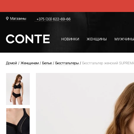
Магазины
+375 (33) 622-69-66
НОВИНКИ
ЖЕНЩИНЫ
МУЖЧИН
Домой
Женщинам
Белье
Бюстгальтеры
Бюстгальтер женский SUPREM