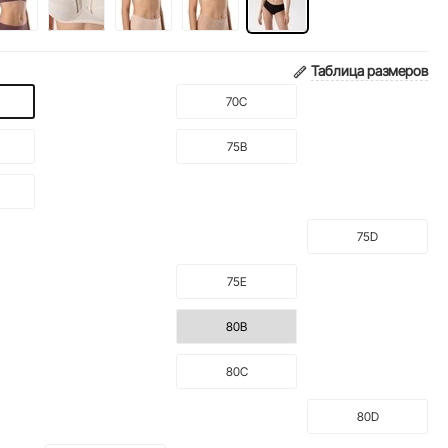
Таблица размеров
70C
75B
75D
75E
80B
80C
80D