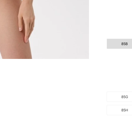
85B
85G
85H