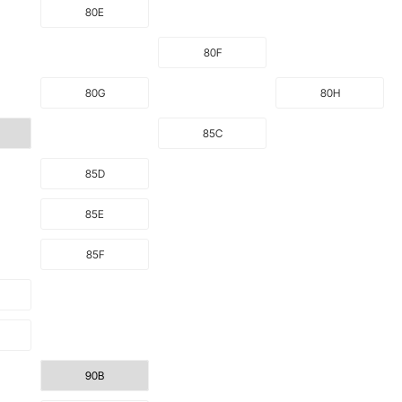
80E
80F
80G
80H
85C
85D
85E
85F
90B