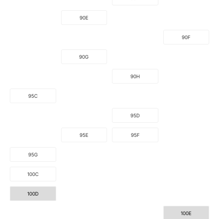
90E
90F
90G
90H
95C
95D
95E
95F
95G
100C
100D
100E