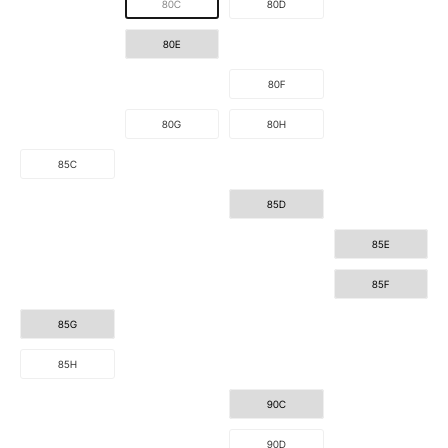
80C
80D
80E
80F
80G
80H
85C
85D
85E
85F
85G
85H
90C
90D