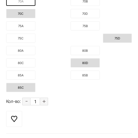
70A
70B
70C
70D
75A
75B
75C
75D
80A
80B
80C
80D
85A
85B
85C
-
+
Кол-во: