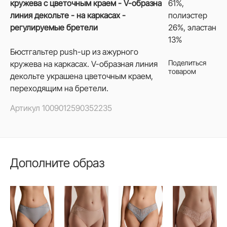
кружева с цветочным краем - V-образна
61%,
линия декольте - на каркасах -
полиэстер
регулируемые бретели
26%, эластан
13%
Бюстгальтер push-up из ажурного
Поделиться
кружева на каркасах. V-образная линия
товаром
декольте украшена цветочным краем,
переходящим на бретели.
Артикул
1009012590352235
Дополните образ