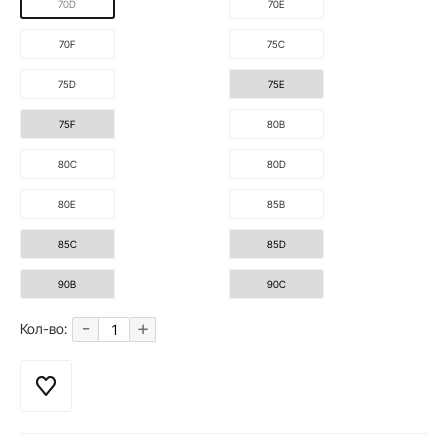
70D
70E
70F
75C
75D
75E
75F
80B
80C
80D
80E
85B
85C
85D
90B
90C
-
+
Кол-во: