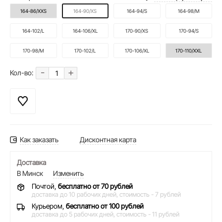
164-86/XXS
164-90/XS
164-94/S
164-98/M
164-102/L
164-106/XL
170-90/XS
170-94/S
170-98/M
170-102/L
170-106/XL
170-110/XXL
-
+
Кол-во:
Как заказать
Дисконтная карта
Доставка
В Минск
Изменить
Почтой,
бесплатно от 70 рублей
доставка до 10 рабочих дней,
стоимость - 7 рублей
Курьером,
бесплатно от 100 рублей
доставка до 5 рабочих дней,
стоимость - 11 рублей