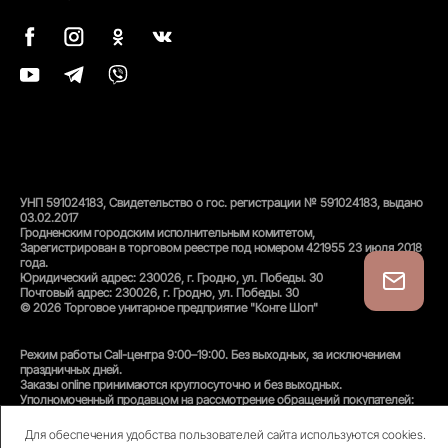
УНП 591024183, Свидетельство о гос. регистрации № 591024183, выдано
03.02.2017
Гродненским городским исполнительным комитетом,
Зарегистрирован в торговом реестре под номером 421955 23 июля 2018
года.
Юридический адрес: 230026, г. Гродно, ул. Победы. 30
Почтовый адрес: 230026, г. Гродно, ул. Победы. 30
© 2026 Торговое унитарное предприятие "Конте Шоп"
Режим работы Call-центра 9:00–19:00. Без выходных, за исключением
праздничных дней.
Заказы online принимаются круглосуточно и без выходных.
Уполномоченный продавцом на рассмотрение обращений покупателей:
администратор интернет-магазина
Унитарного предприятия «Конте Шоп», тел:
+375(152)50-94-35
, email:
Для обеспечения удобства пользователей сайта используются cookies.
info@conteshop.by