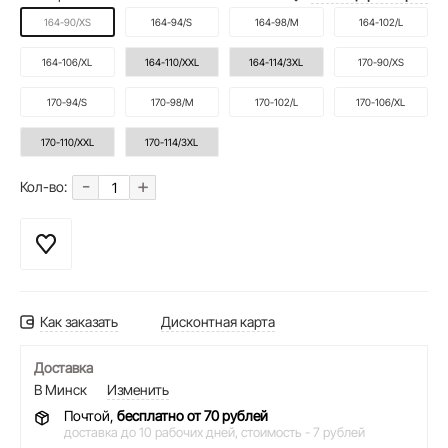
164-90/XS
164-94/S
164-98/M
164-102/L
164-106/XL
164-110/XXL
164-114/3XL
170-90/XS
170-94/S
170-98/M
170-102/L
170-106/XL
170-110/XXL
170-114/3XL
-
+
Кол-во:
Как заказать
Дисконтная карта
Доставка
В Минск
Изменить
Почтой,
бесплатно от 70 рублей
доставка до 10 рабочих дней,
стоимость - 7 рублей