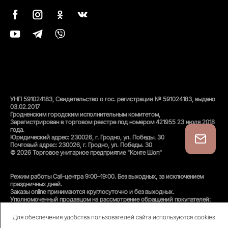
УНП 591024183, Свидетельство о гос. регистрации № 591024183, выдано
03.02.2017
Гродненским городским исполнительным комитетом,
Зарегистрирован в торговом реестре под номером 421955 23 июля 2018
года.
Юридический адрес: 230026, г. Гродно, ул. Победы. 30
Почтовый адрес: 230026, г. Гродно, ул. Победы. 30
© 2026 Торговое унитарное предприятие "Конте Шоп"
Режим работы Call-центра 9:00–19:00. Без выходных, за исключением
праздничных дней.
Заказы online принимаются круглосуточно и без выходных.
Уполномоченный продавцом на рассмотрение обращений покупателей:
администратор интернет-магазина
Унитарного предприятия «Конте Шоп», тел:
+375(152)50-94-35
, email:
Для обеспечения удобства пользователей сайта используются cookies.
info@conteshop.by