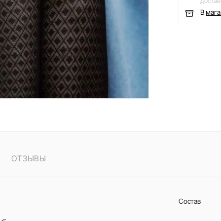
достав
В
маг
ОТЗЫВЫ
Состав