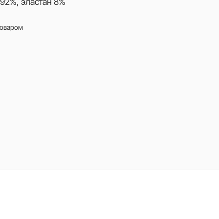
92%, эластан 8%
товаром