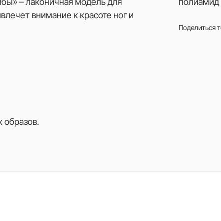
бы» – лаконичная модель для
полиамид 
влечет внимание к красоте ног и
Поделиться 
 образов.