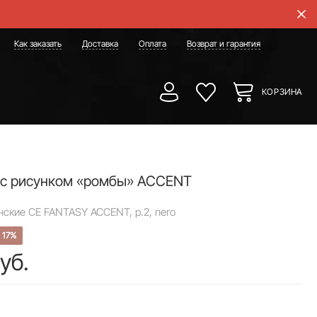
Как заказать
Доставка
Оплата
Возврат и гарантия
КОРЗИНА
 с рисунком «ромбы» ACCENT
нские CE FANTASY ACCENT, р.2, nero
17%
уб.