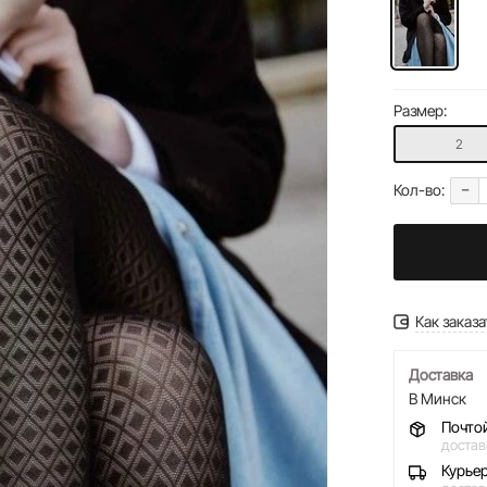
Размер:
2
-
Кол-во:
Как заказа
Доставка
В Минск
Почто
достав
Курье