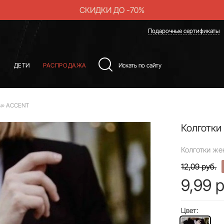
СКИДКИ ДО -70%
Подарочные сертификаты
Ы
ДЕТИ
РАСПРОДАЖА
бы» ACCENT
Колготки
Колготки же
12,09 руб.
9,99 р
Цвет: