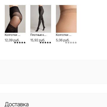
Колготки с имитацией ажурных чулок DELIGHT Lycra®
Плотные колготки из микрофибры TRENDY 150 Lycra®
Колготки женские с шортиками Solo 15
12,09 руб.
15,92 руб.
5,06 руб.
Доставка