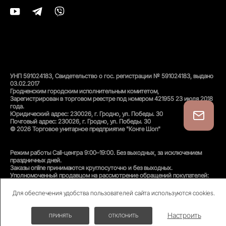
УНП 591024183, Свидетельство о гос. регистрации № 591024183, выдано
03.02.2017
Гродненским городским исполнительным комитетом,
Зарегистрирован в торговом реестре под номером 421955 23 июля 2018
года.
Юридический адрес: 230026, г. Гродно, ул. Победы. 30
Почтовый адрес: 230026, г. Гродно, ул. Победы. 30
© 2026 Торговое унитарное предприятие "Конте Шоп"
Режим работы Call-центра 9:00–19:00. Без выходных, за исключением
праздничных дней.
Заказы online принимаются круглосуточно и без выходных.
Уполномоченный продавцом на рассмотрение обращений покупателей:
администратор интернет-магазина
Унитарного предприятия «Конте Шоп», тел:
+375(152)50-94-35
, email:
Для обеспечения удобства пользователей сайта используются cookies.
info@conteshop.by
Уполномоченный по защите прав потребителей:
Отдел общественного питания и услуг управления торговли и услуг
Настроить
ПРИНЯТЬ
ОТКЛОНИТЬ
гродненского Горисполкома, тел:
+375(152)74-24-53
СКИДКИ ДО -70%