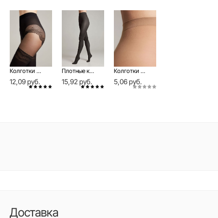
Колготки с имитацией ажурных чулок DELIGHT Lycra®
Плотные колготки из микрофибры TRENDY 150 Lycra®
Колготки женские с шортиками Solo 15
12,09 руб.
15,92 руб.
5,06 руб.
Доставка