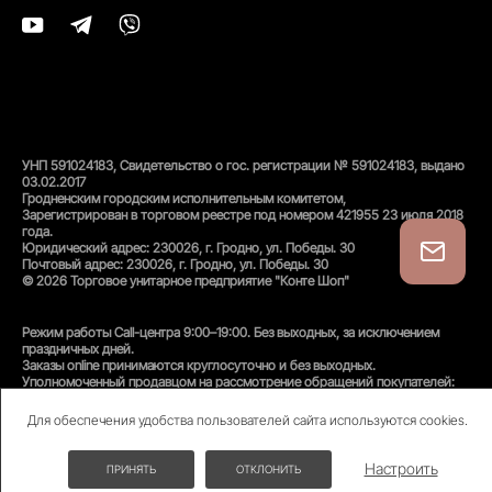
УНП 591024183, Свидетельство о гос. регистрации № 591024183, выдано
03.02.2017
Гродненским городским исполнительным комитетом,
Зарегистрирован в торговом реестре под номером 421955 23 июля 2018
года.
Юридический адрес: 230026, г. Гродно, ул. Победы. 30
Почтовый адрес: 230026, г. Гродно, ул. Победы. 30
© 2026 Торговое унитарное предприятие "Конте Шоп"
Режим работы Call-центра 9:00–19:00. Без выходных, за исключением
праздничных дней.
Заказы online принимаются круглосуточно и без выходных.
Уполномоченный продавцом на рассмотрение обращений покупателей:
администратор интернет-магазина
Унитарного предприятия «Конте Шоп», тел:
+375(152)50-94-35
, email:
Для обеспечения удобства пользователей сайта используются cookies.
info@conteshop.by
Уполномоченный по защите прав потребителей:
Отдел общественного питания и услуг управления торговли и услуг
Настроить
ПРИНЯТЬ
ОТКЛОНИТЬ
гродненского Горисполкома, тел:
+375(152)74-24-53
СКИДКИ ДО -70%