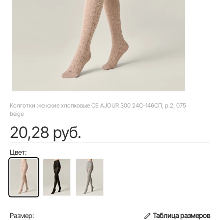
Колготки женские хлопковые CE AJOUR 300 24С-146СП, р.2, 075
beige
20,28 руб.
Цвет:
Размер:
Таблица размеров