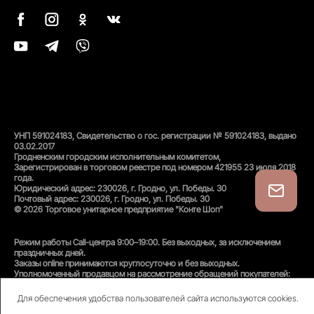
УНП 591024183, Свидетельство о гос. регистрации № 591024183, выдано
03.02.2017
Гродненским городским исполнительным комитетом,
Зарегистрирован в торговом реестре под номером 421955 23 июля 2018
года.
Юридический адрес: 230026, г. Гродно, ул. Победы. 30
Почтовый адрес: 230026, г. Гродно, ул. Победы. 30
© 2026 Торговое унитарное предприятие "Конте Шоп"
Режим работы Call-центра 9:00–19:00. Без выходных, за исключением
праздничных дней.
Заказы online принимаются круглосуточно и без выходных.
Уполномоченный продавцом на рассмотрение обращений покупателей:
администратор интернет-магазина
Унитарного предприятия «Конте Шоп», тел:
+375(152)50-94-35
, email:
Для обеспечения удобства пользователей сайта используются cookies.
info@conteshop.by