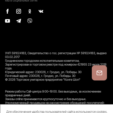
Мы в социальных сетях
УНП 591024183, Свидетельство о гос. регистрации № 591024183, выдано
03.02.2017
Гродненским городским исполнительным комитетом,
Зарегистрирован в торговом реестре под номером 421955 23 июля 2018
года.
Юридический адрес: 230026, г. Гродно, ул. Победы. 30
Почтовый адрес: 230026, г. Гродно, ул. Победы. 30
© 2026 Торговое унитарное предприятие "Конте Шоп"
Режим работы Call-центра 9:00–19:00. Без выходных, за исключением
праздничных дней.
Заказы online принимаются круглосуточно и без выходных.
Уполномоченный продавцом на рассмотрение обращений покупателей:
администратор интернет-магазина
Унитарного предприятия «Конте Шоп», тел:
+375(152)50-94-35
, email:
Для обеспечения удобства пользователей сайта используются cookies.