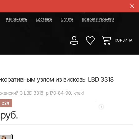
Как заказать
Доставка
Оплата
Возврат и гарантия
КОРЗИНА
екоративным узлом из вискозы LBD 3318
женский C LBD 3318, р.170-84-90, khaki
22%
 руб.