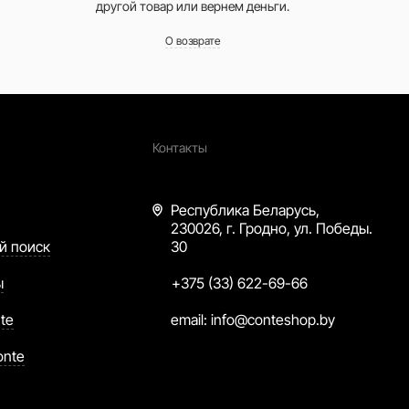
другой товар или вернем деньги.
О возврате
Контакты
Республика Беларусь,
230026, г. Гродно, ул. Победы.
й поиск
30
ы
+375 (33) 622-69-66
te
email:
info@conteshop.by
onte