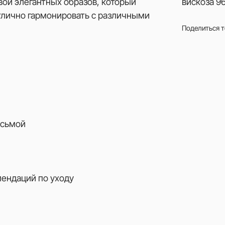
вой элегантных образов, который
вискоза 9
отлично гармонировать с различными
Поделиться 
есьмой
мендаций по уходу