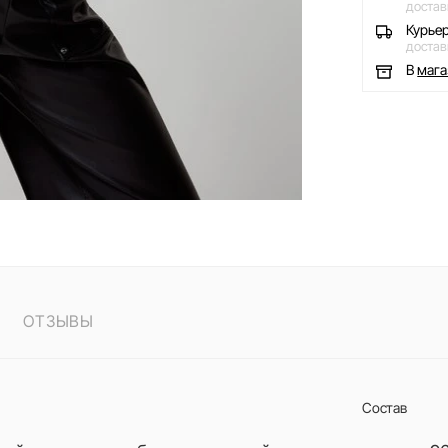
достав
Курье
достав
В
маг
ОТЗЫВЫ
Состав