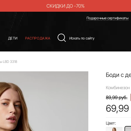
СКИДКИ ДО -70%
Подарочные сертификаты
Ы
ДЕТИ
РАСПРОДАЖА
ы LBD 3318
Боди с д
Комбинезон 
89,99 руб.
69,99
Цвет: