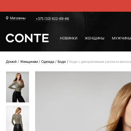
Магазины
+375 (33) 622-69-66
НОВИНКИ
ЖЕНЩИНЫ
МУЖЧИН
Домой
Женщинам
Одежда
Боди
Боди с декоративным узлом из вискоз