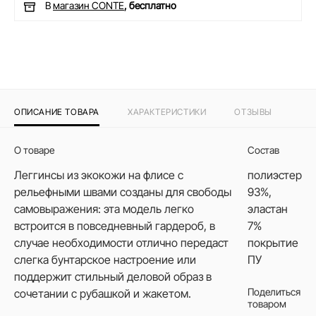
В
магазин CONTE
, бесплатно
ОПИСАНИЕ ТОВАРА
ХАРАКТЕРИСТИКИ
ОТЗЫВЫ
О товаре
Состав
Леггинсы из экокожи на флисе с
полиэстер
рельефными швами созданы для свободы
93%,
самовыражения: эта модель легко
эластан
встроится в повседневный гардероб, в
7%
случае необходимости отлично передаст
покрытие
слегка бунтарское настроение или
ПУ
поддержит стильный деловой образ в
Поделиться
сочетании с рубашкой и жакетом.
товаром