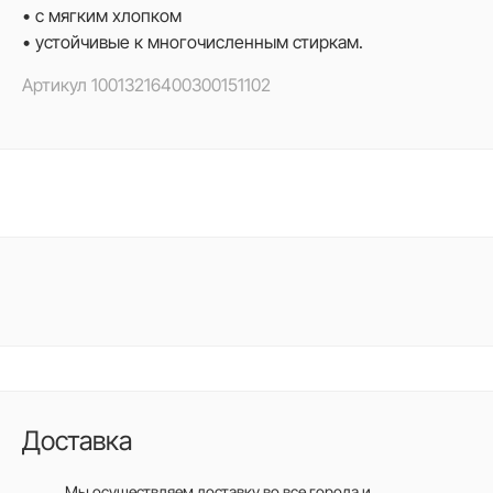
• с мягким хлопком
• устойчивые к многочисленным стиркам.
Артикул
10013216400300151102
Доставка
Мы осуществляем доставку во все города
и