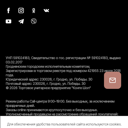
УНП 591024183, Свидетельство о гос. регистрации № 591024183, выдано
03.02.2017
Гродненским городским исполнительным комитетом,
Зарегистрирован в торговом реестре под номером 421955 23 июля 2018
года.
Юридический адрес: 230026, г. Гродно, ул. Победы. 30
Почтовый адрес: 230026, г. Гродно, ул. Победы. 30
© 2026 Торговое унитарное предприятие "Конте Шоп"
Режим работы Call-центра 9:00–19:00. Без выходных, за исключением
праздничных дней.
Заказы online принимаются круглосуточно и без выходных.
Уполномоченный продавцом на рассмотрение обращений покупателей:
администратор интернет-магазина
Унитарного предприятия «Конте Шоп», тел:
+375(152)50-94-35
, email:
Для обеспечения удобства пользователей сайта используются cookies.
info@conteshop.by