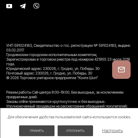
УНП 591024183, Свидетельство о гос. регистрации № 591024183, выдано
03.02.2017
Гродненским городским исполнительным комитетом,
Зарегистрирован в торговом реестре под номером 421955 23 июля 2018
года.
Юридический адрес: 230026, г. Гродно, ул. Победы. 30
Почтовый адрес: 230026, г. Гродно, ул. Победы. 30
© 2026 Торговое унитарное предприятие "Конте Шоп"
Режим работы Call-центра 9:00–19:00. Без выходных, за исключением
праздничных дней.
Заказы online принимаются круглосуточно и без выходных.
Уполномоченный продавцом на рассмотрение обращений покупателей:
администратор интернет-магазина
Унитарного предприятия «Конте Шоп», тел:
+375(152)50-94-35
, email:
Для обеспечения удобства пользователей сайта используются cookies.
info@conteshop.by
Уполномоченный по защите прав потребителей:
Отдел общественного питания и услуг управления торговли и услуг
Настроить
ПРИНЯТЬ
ОТКЛОНИТЬ
гродненского Горисполкома, тел:
+375(152)74-24-53
СКИДКИ ДО -70%