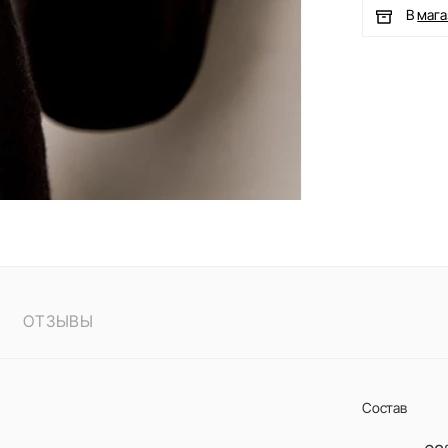
В
маг
ОТЗЫВЫ
Состав