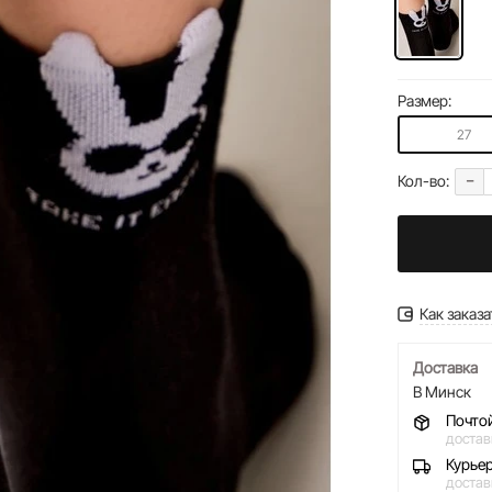
Размер:
27
-
Кол-во:
Как заказа
Доставка
В Минск
Почто
достав
Курье
достав