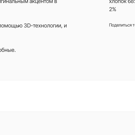
игинальным акцентом в
хлопок 68
2%
помощью 3D-технологии, и
Поделиться 
обные.