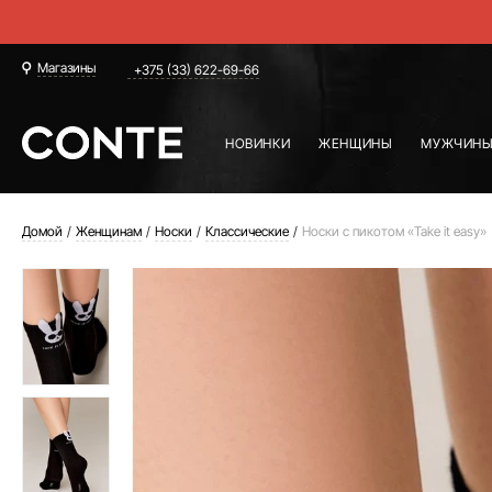
Магазины
+375 (33) 622-69-66
НОВИНКИ
ЖЕНЩИНЫ
МУЖЧИН
Домой
Женщинам
Носки
Классические
Носки с пикотом «Take it easy»