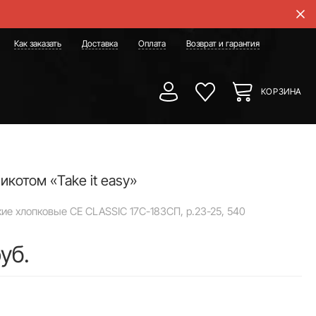
Как заказать
Доставка
Оплата
Возврат и гарантия
КОРЗИНА
икотом «Take it easy»
ие хлопковые CE CLASSIC 17С-183СП, р.23-25, 540
уб.