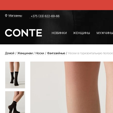
Магазины
+375 (33) 622-69-66
НОВИНКИ
ЖЕНЩИНЫ
МУЖЧИН
Домой
Женщинам
Носки
Фантазийные
Носки в горизонтальную полоск