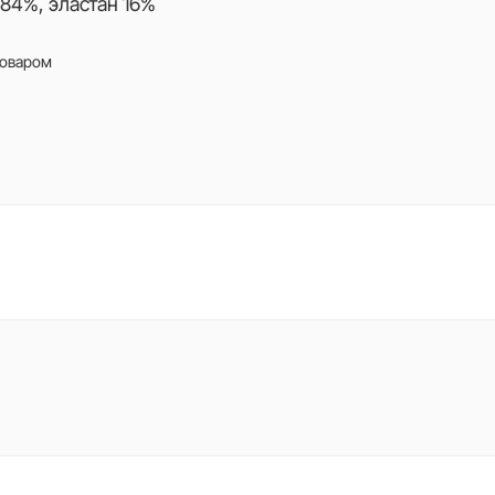
84%, эластан 16%
товаром