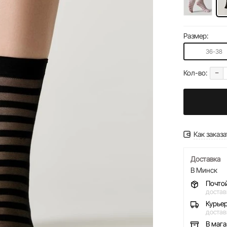
Размер:
36-38
-
Кол-во:
Как заказа
Доставка
В Минск
Почто
достав
Курье
достав
В
маг