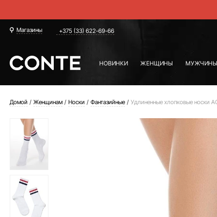
Магазины
+375 (33) 622-69-66
НОВИНКИ
ЖЕНЩИНЫ
МУЖЧИН
Домой
Женщинам
Носки
Фантазийные
Удлиненные хлопковые носки A