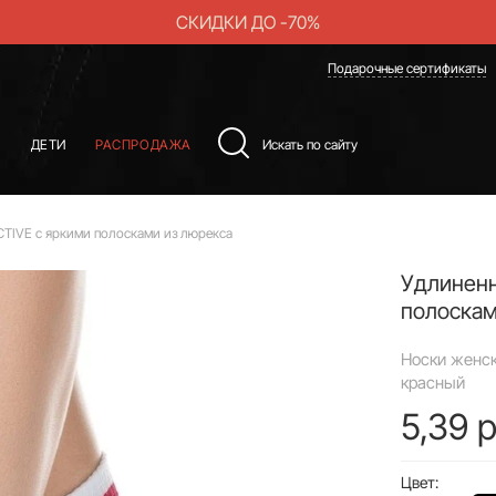
СКИДКИ ДО -70%
Подарочные сертификаты
Ы
ДЕТИ
РАСПРОДАЖА
CTIVE с яркими полосками из люрекса
Удлиненн
полоскам
Носки женск
красный
5,39 р
Цвет: