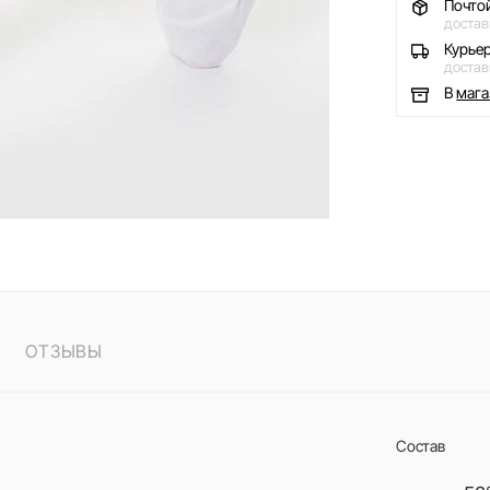
Почто
достав
Курье
достав
В
маг
ОТЗЫВЫ
Состав