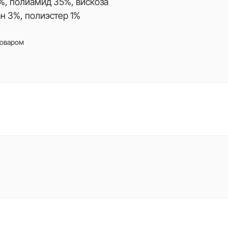
%, полиамид 35%, вискоза
ан 3%, полиэстер 1%
товаром