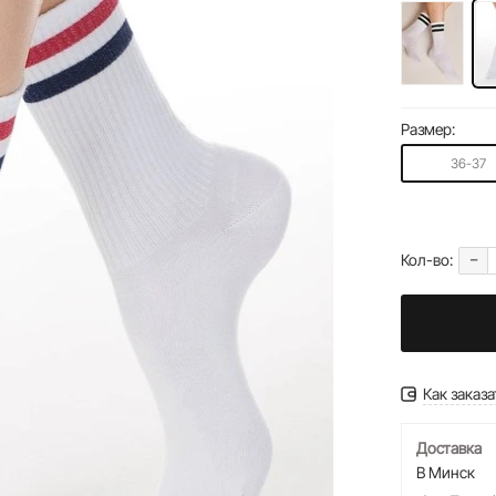
Размер:
36-37
-
Кол-во:
Как заказа
Доставка
В Минск