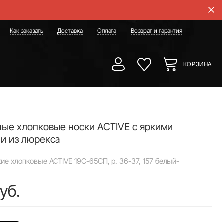
Как заказать
Доставка
Оплата
Возврат и гарантия
КОРЗИНА
ые хлопковые носки ACTIVE с яркими
и из люрекса
ие хлопковые ACTIVE 19С-65СП, р. 36-37, 157 белый-
уб.