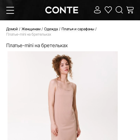
Домой
Женщинам
Одежда
Платья и сарафаны
Платье-mini на бретельках
Платье-mini на бретельках