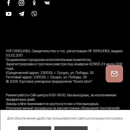
УНП 591024183, Свидетельство о гос. регистрации № 591024183, выдано
03.02.2017
Гродненским городским исполнительным комитетом,
Зарегистрирован в торговом реестре под номером 421955 23 июля 2018
года.
Юридический адрес: 230026, г. Гродно, ул. Победы. 30
Почтовый адрес: 230026, г. Гродно, ул. Победы. 30
© 2026 Торговое унитарное предприятие "Конте Шоп"
Режим работы Call-центра 9:00–19:00. Без выходных, за исключением
праздничных дней.
Заказы online принимаются круглосуточно и без выходных.
Уполномоченный продавцом на рассмотрение обращений покупателей:
администратор интернет-магазина
Унитарного предприятия «Конте Шоп», тел:
+375(152)50-94-35
, email:
Для обеспечения удобства пользователей сайта используются cookies.
info@conteshop.by
Уполномоченный по защите прав потребителей:
Отдел общественного питания и услуг управления торговли и услуг