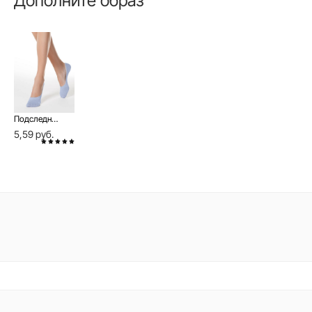
Дополните образ
Подследники CLASSIC с люрексом
5,59 руб.