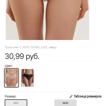
Трусы жен. C JOLIE TP3195, р.102, зефир
30,99 руб.
Цвет:
Размер:
Таблица размеров
94/S
98/M