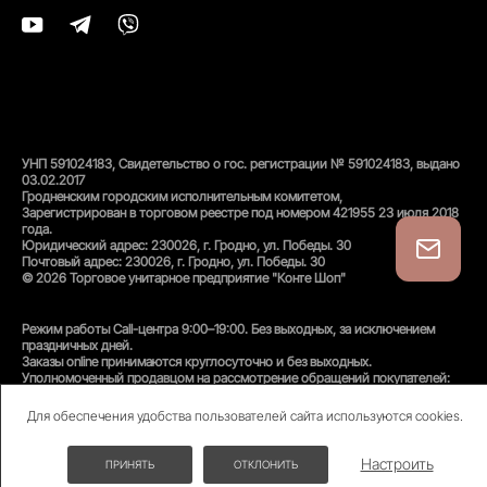
УНП 591024183, Свидетельство о гос. регистрации № 591024183, выдано
03.02.2017
Гродненским городским исполнительным комитетом,
Зарегистрирован в торговом реестре под номером 421955 23 июля 2018
года.
Юридический адрес: 230026, г. Гродно, ул. Победы. 30
Почтовый адрес: 230026, г. Гродно, ул. Победы. 30
© 2026 Торговое унитарное предприятие "Конте Шоп"
Режим работы Call-центра 9:00–19:00. Без выходных, за исключением
праздничных дней.
Заказы online принимаются круглосуточно и без выходных.
Уполномоченный продавцом на рассмотрение обращений покупателей:
администратор интернет-магазина
Унитарного предприятия «Конте Шоп», тел:
+375(152)50-94-35
, email:
Для обеспечения удобства пользователей сайта используются cookies.
info@conteshop.by
Уполномоченный по защите прав потребителей:
Отдел общественного питания и услуг управления торговли и услуг
Настроить
ПРИНЯТЬ
ОТКЛОНИТЬ
гродненского Горисполкома, тел:
+375(152)74-24-53
СКИДКИ ДО -70%