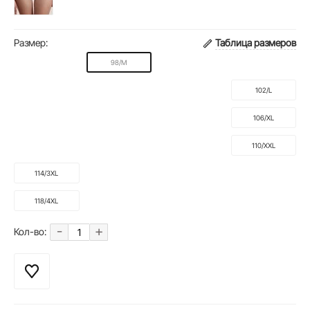
Размер:
Таблица размеров
98/M
102/L
106/XL
110/XXL
114/3XL
118/4XL
-
+
Кол-во: