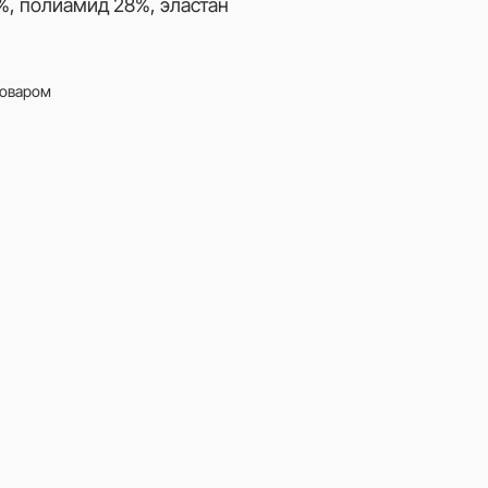
%, полиамид 28%, эластан
товаром