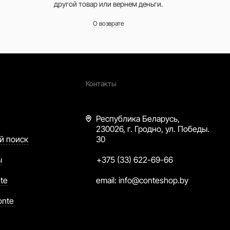
другой товар или вернем деньги.
О возврате
Контакты
Республика Беларусь,
230026, г. Гродно, ул. Победы.
й поиск
30
ы
+375 (33) 622-69-66
te
email:
info@conteshop.by
onte