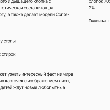
кого и дышащего хлопка с
хлопок 70
нтетическая составляющая
2%
огу, а также делает модели Сonte-
Поделиться 
му стопы
 стирок
ет узнать интересный факт из мира
ых карточек с изображением лисы,
ов детей ждут новые любопытные