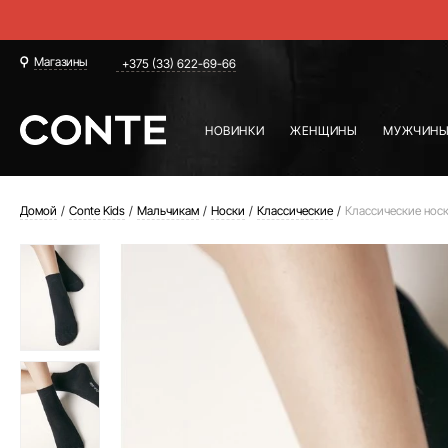
Магазины
+375 (33) 622-69-66
НОВИНКИ
ЖЕНЩИНЫ
МУЖЧИН
Домой
Conte Kids
Мальчикам
Носки
Классические
Классические носк