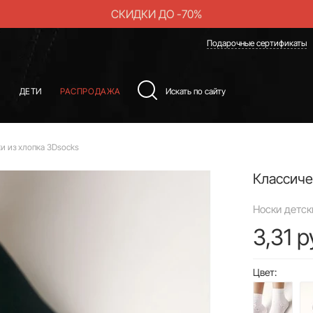
СКИДКИ ДО -70%
Подарочные сертификаты
Ы
ДЕТИ
РАСПРОДАЖА
и из хлопка 3Dsocks
Классиче
Носки детск
3,31 р
Цвет: