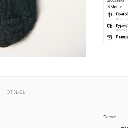
Доставка
В Минск
Почто
достав
Курье
достав
В
маг
ОТЗЫВЫ
Состав