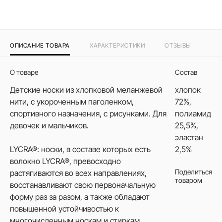
ОПИСАНИЕ ТОВАРА
ХАРАКТЕРИСТИКИ
ОТЗЫВЫ
О товаре
Состав
Детские носки из хлопковой меланжевой
хлопок
нити, с укороченным паголенком,
72%,
спортивного назначения, с рисунками. Для
полиамид
девочек и мальчиков.
25,5%,
эластан
LYCRA®: носки, в составе которых есть
2,5%
волокно LYCRA®, превосходно
Поделиться
растягиваются во всех направлениях,
товаром
восстанавливают свою первоначальную
форму раз за разом, а также обладают
повышенной устойчивостью к
многочисленным носкам и стиркам.