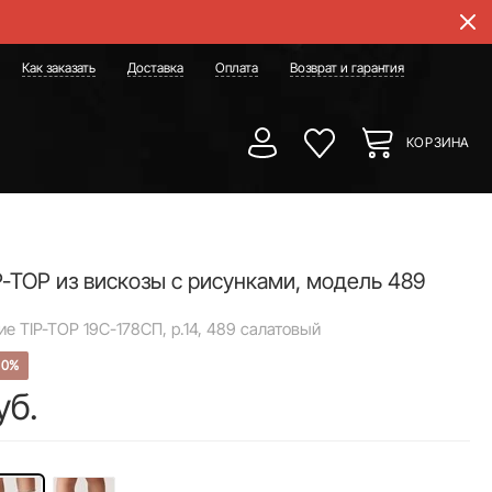
Как заказать
Доставка
Оплата
Возврат и гарантия
КОРЗИНА
P-TOP из вискозы с рисунками, модель 489
ие TIP-TOP 19С-178СП, р.14, 489 салатовый
50%
уб.