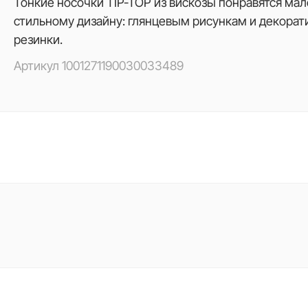
Тонкие носочки TIP-TOP из вискозы понравятся ма
стильному дизайну: глянцевым рисункам и декорат
резинки.
Артикул
1001271190030033489