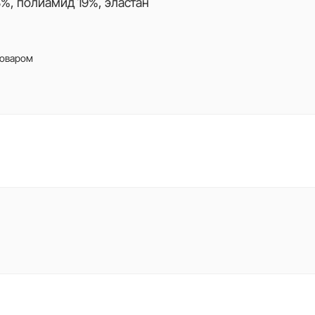
8%, полиамид 19%, эластан
товаром