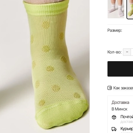
Размер:
-
Кол-во:
Как заказа
Доставка
В Минск
Почто
достав
Курье