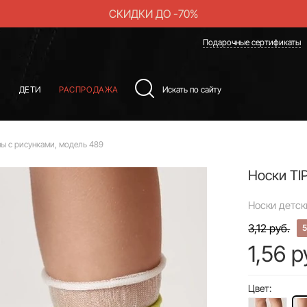
СКИДКИ ДО -70%
Подарочные сертификаты
Ы
ДЕТИ
РАСПРОДАЖА
зы с рисунками, модель 489
Носки TI
Носки детск
3,12 руб.
1,56 р
Цвет: