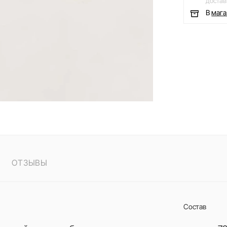
достав
В
маг
ОТЗЫВЫ
Состав