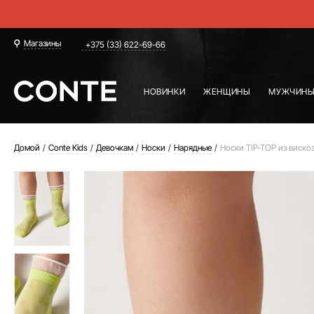
Магазины
+375 (33) 622-69-66
НОВИНКИ
ЖЕНЩИНЫ
МУЖЧИН
Домой
Conte Kids
Девочкам
Носки
Нарядные
Носки TIP-TOP из виско