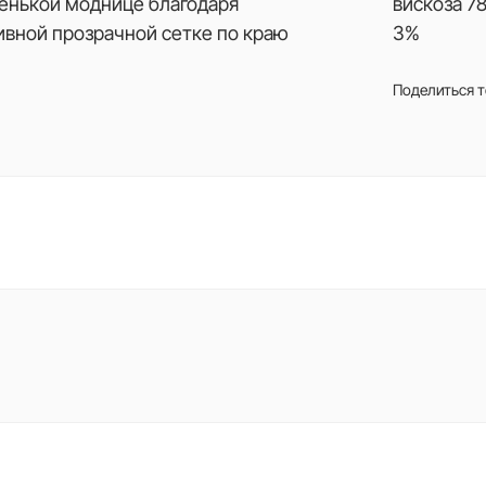
ленькой моднице благодаря
вискоза 7
ивной прозрачной сетке по краю
3%
Поделиться 