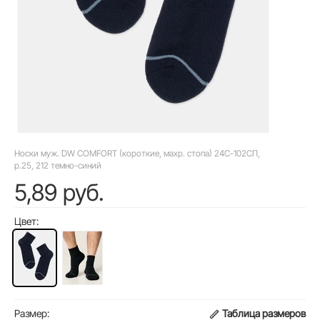
Носки муж. DW COMFORT (короткие, махр. стопа) 24С-102СП,
р.25, 212 темно-синий
5,89 руб.
Цвет:
Размер:
Таблица размеров