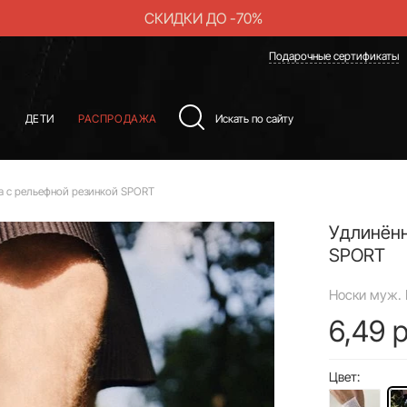
СКИДКИ ДО -70%
Подарочные сертификаты
Ы
ДЕТИ
РАСПРОДАЖА
а с рельефной резинкой SPORT
Удлинённ
SPORT
Носки муж. 
6,49 р
Цвет: