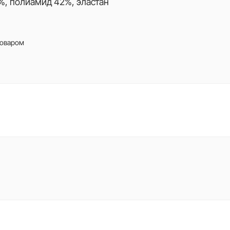
%, полиамид 42%, эластан
товаром