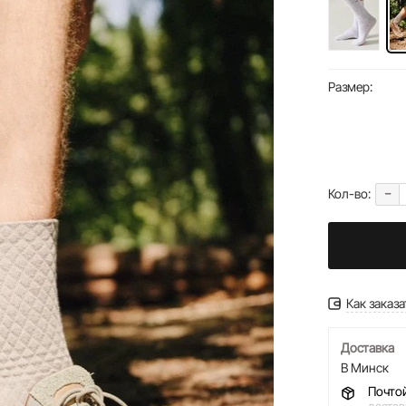
Размер:
-
Кол-во:
Как заказа
Доставка
В Минск
Почто