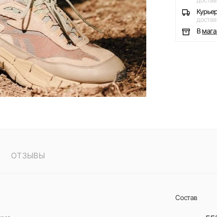
достав
Курье
достав
В
маг
ОТЗЫВЫ
Состав