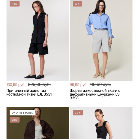
43%
17%
229,99 руб.
119,99 руб.
130,99 руб.
99,99 руб.
Приталенный жилет из
Шорты из костюмной ткани с
костюмной ткани LJL 3531
декоративными шнурками LS
3398
ONLY IN STORES
39%
38%