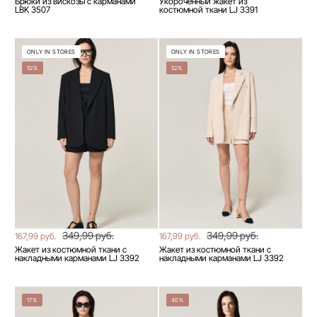
Брюки из вискозы с карманами
Укороченный жакет из
LBK 3507
костюмной ткани LJ 3391
ONLY IN STORES
ONLY IN STORES
52%
52%
349,99 руб.
349,99 руб.
167,99 руб.
167,99 руб.
Жакет из костюмной ткани с
Жакет из костюмной ткани с
накладными карманами LJ 3392
накладными карманами LJ 3392
17%
40%