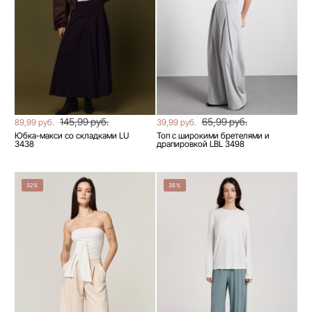
145,99 руб.
65,99 руб.
89,99 руб.
39,99 руб.
Юбка-макси со складками LU
Топ с широкими бретелями и
3438
драпировкой LBL 3498
32%
38%