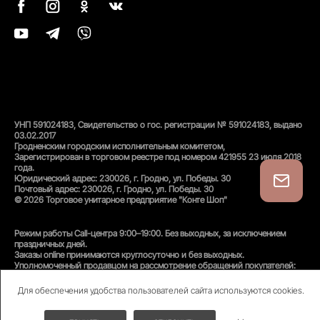
УНП 591024183, Свидетельство о гос. регистрации № 591024183, выдано
03.02.2017
Гродненским городским исполнительным комитетом,
Зарегистрирован в торговом реестре под номером 421955 23 июля 2018
года.
Юридический адрес: 230026, г. Гродно, ул. Победы. 30
Почтовый адрес: 230026, г. Гродно, ул. Победы. 30
© 2026 Торговое унитарное предприятие "Конте Шоп"
Режим работы Call-центра 9:00–19:00. Без выходных, за исключением
праздничных дней.
Заказы online принимаются круглосуточно и без выходных.
Уполномоченный продавцом на рассмотрение обращений покупателей:
администратор интернет-магазина
Унитарного предприятия «Конте Шоп», тел:
+375(152)50-94-35
, email:
Для обеспечения удобства пользователей сайта используются cookies.
info@conteshop.by
Уполномоченный по защите прав потребителей:
Отдел общественного питания и услуг управления торговли и услуг