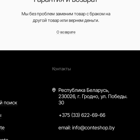
Мы без проблем заменим товар с браком на
другой товар или вернем деньги.
О возврате
Контакты
Республика Беларусь,
230026, г. Гродно, ул. Победы.
й поиск
30
ы
+375 (33) 622-69-66
te
email:
info@conteshop.by
onte