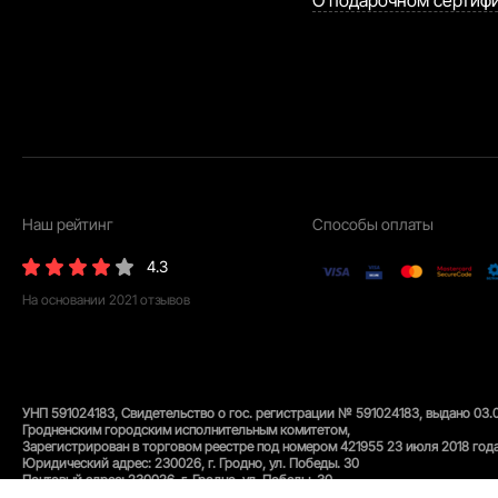
Наш рейтинг
Способы оплаты
4.3
На основании
2021
отзывов
УНП 591024183, Свидетельство о гос. регистрации № 591024183, выдано 03.
Гродненским городским исполнительным комитетом,
Зарегистрирован в торговом реестре под номером 421955 23 июля 2018 года
Юридический адрес: 230026, г. Гродно, ул. Победы. 30
Почтовый адрес: 230026, г. Гродно, ул. Победы. 30
© 2026 Торговое унитарное предприятие "Конте Шоп"