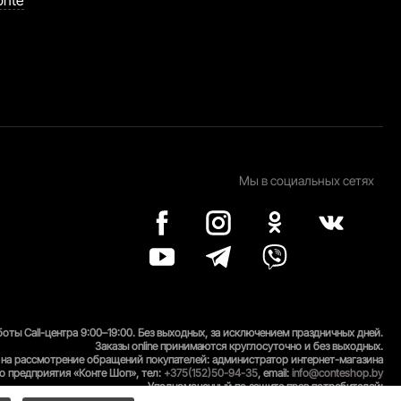
Мы в социальных сетях
оты Call-центра 9:00–19:00. Без выходных, за исключением праздничных дней.
Заказы online принимаются круглосуточно и без выходных.
на рассмотрение обращений покупателей: администратор интернет-магазина
о предприятия «Конте Шоп», тел:
+375(152)50-94-35
, email:
info@conteshop.by
Уполномоченный по защите прав потребителей:
вления торговли и услуг гродненского Горисполкома, тел:
+375(152)74-24-53