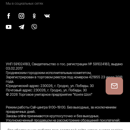
Мы в социальных сетях
УНП 591024183, Свидетельство о гос. регистрации № 591024183, выдано
03.02.2017
Гродненским городским исполнительным комитетом,
Зарегистрирован в торговом реестре под номером 421955 23 июля 2018
года.
Юридический адрес: 230026, г. Гродно, ул. Победы. 30
Почтовый адрес: 230026, г. Гродно, ул. Победы. 30
© 2026 Торговое унитарное предприятие "Конте Шоп"
Режим работы Call-центра 9:00–19:00. Без выходных, за исключением
праздничных дней.
Заказы online принимаются круглосуточно и без выходных.
Уполномоченный продавцом на рассмотрение обращений покупателей:
администратор интернет-магазина
Унитарного предприятия «Конте Шоп», тел:
+375(152)50-94-35
, email: