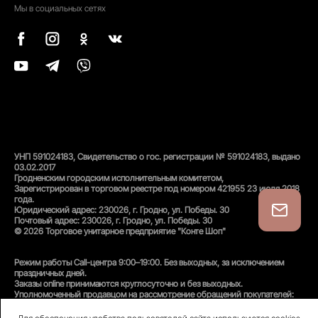
Мы в социальных сетях
УНП 591024183, Свидетельство о гос. регистрации № 591024183, выдано
03.02.2017
Гродненским городским исполнительным комитетом,
Зарегистрирован в торговом реестре под номером 421955 23 июля 2018
года.
Юридический адрес: 230026, г. Гродно, ул. Победы. 30
Почтовый адрес: 230026, г. Гродно, ул. Победы. 30
© 2026 Торговое унитарное предприятие "Конте Шоп"
Режим работы Call-центра 9:00–19:00. Без выходных, за исключением
праздничных дней.
Заказы online принимаются круглосуточно и без выходных.
Уполномоченный продавцом на рассмотрение обращений покупателей:
администратор интернет-магазина
Унитарного предприятия «Конте Шоп», тел:
+375(152)50-94-35
, email: