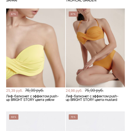
SAFARI
TROPICAL GARDEN
67%
67%
76,99 руб.
75,99 руб.
25,39 руб.
24,98 руб.
Лиф-балконет с эффектом push-
Лиф-балконет с эффектом push-
up BRIGHT STORY цвета yellow
up BRIGHT STORY цвета mustard
68%
70%