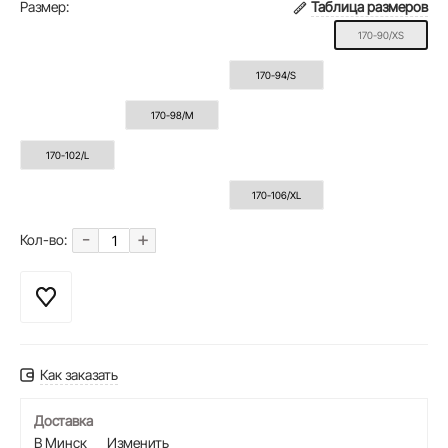
Размер:
Таблица размеров
170-90/XS
170-94/S
170-98/M
170-102/L
170-106/XL
-
+
Кол-во:
Как заказать
Доставка
В Минск
Изменить