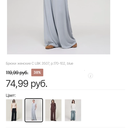
Брюки женские C LBK 3507, р.170-102, blue
119,99 руб.
38%
74,99 руб.
Цвет: