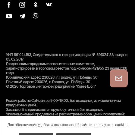
УНП 591024183, Свидетельство о гос. регистрации № 591024183, выдано
03.02.2017
Гродненским городским исполнительным комитетом,
Зарегистрирован в торговом реестре под номером 421955 23 июля 2018
года.
Юридический адрес: 230026, г. Гродно, ул. Победы. 30
Почтовый адрес: 230026, г. Гродно, ул. Победы. 30
© 2026 Торговое унитарное предприятие "Конте Шоп"
Режим работы Call-центра 9:00–19:00. Без выходных, за исключением
праздничных дней.
Заказы online принимаются круглосуточно и без выходных.
Уполномоченный продавцом на рассмотрение обращений покупателей:
администратор интернет-магазина
Унитарного предприятия «Конте Шоп», тел:
+375(152)50-94-35
, email:
Для обеспечения удобства пользователей сайта используются cookies.
info@conteshop.by
Уполномоченный по защите прав потребителей: