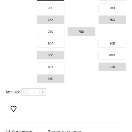
70C
70D
75A
75B
75C
75D
80A
80B
80C
80D
85A
85B
85C
-
+
Кол-во:
Как заказать
Дисконтная карта