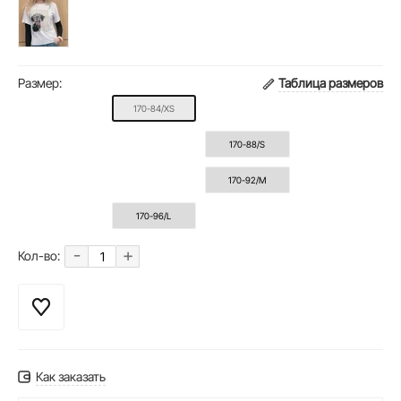
Размер:
Таблица размеров
170-84/XS
170-88/S
170-92/M
170-96/L
-
+
Кол-во:
Как заказать