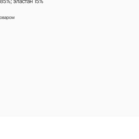
85%; эластан 15%
товаром