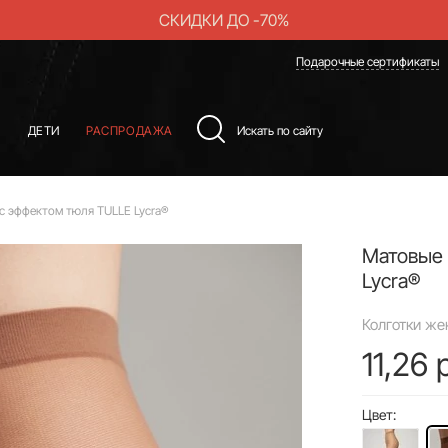
СКИДКИ ДО -70%
Подарочные сертификаты
Ы
ДЕТИ
РАСПРОДАЖА
с эффектом тюля TULLE Lycra®
Матовые 
Lycra®
Колготки жен
11,26 
Цвет: