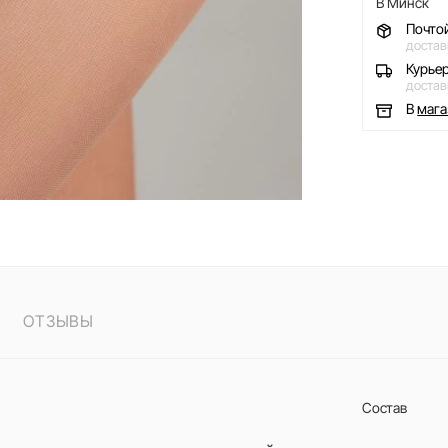
В Минск
Почто
достав
Курье
достав
В
маг
ОТЗЫВЫ
Состав