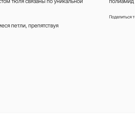
ктом тюля связаны по уникальной
полиамид 
Поделиться 
еся петли, препятствуя