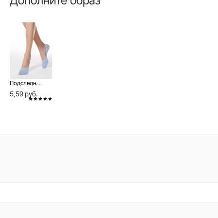
Дополните образ
Подследники CLASSIC с люрексом
5,59 руб.