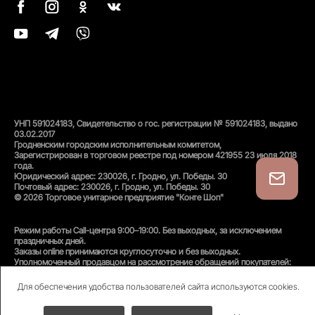
УНП 591024183, Свидетельство о гос. регистрации № 591024183, выдано
03.02.2017
Гродненским городским исполнительным комитетом,
Зарегистрирован в торговом реестре под номером 421955 23 июля 2018
года.
Юридический адрес: 230026, г. Гродно, ул. Победы. 30
Почтовый адрес: 230026, г. Гродно, ул. Победы. 30
© 2026 Торговое унитарное предприятие "Конте Шоп"
Режим работы Call-центра 9:00–19:00. Без выходных, за исключением
праздничных дней.
Заказы online принимаются круглосуточно и без выходных.
Уполномоченный продавцом на рассмотрение обращений покупателей:
администратор интернет-магазина
Унитарного предприятия «Конте Шоп», тел:
+375(152)50-94-35
, email:
Для обеспечения удобства пользователей сайта используются cookies.
info@conteshop.by
Уполномоченный по защите прав потребителей:
Отдел общественного питания и услуг управления торговли и услуг