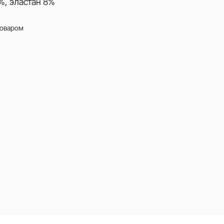
%, эластан 8%
товаром