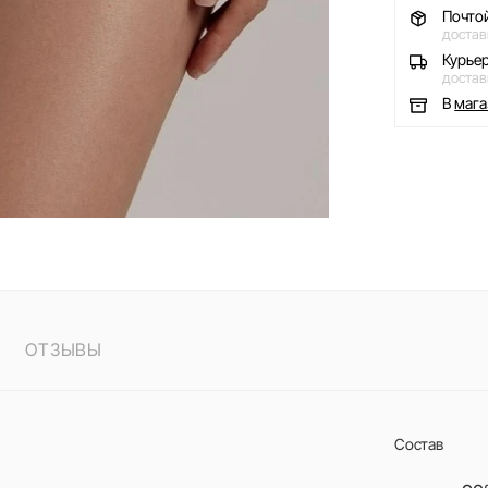
Почто
достав
Курье
достав
В
маг
ОТЗЫВЫ
Состав