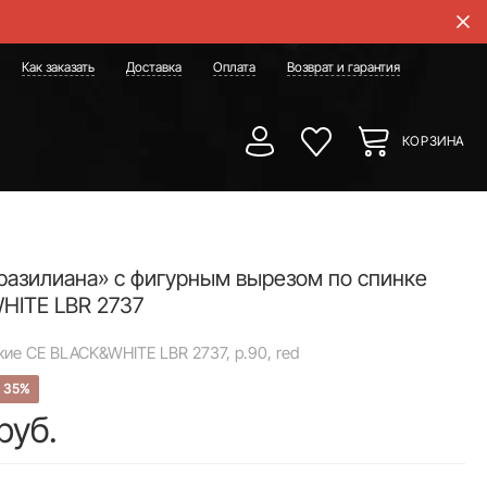
Как заказать
Доставка
Оплата
Возврат и гарантия
КОРЗИНА
разилиана» с фигурным вырезом по спинке
HITE LBR 2737
ие CE BLACK&WHITE LBR 2737, р.90, red
35%
руб.