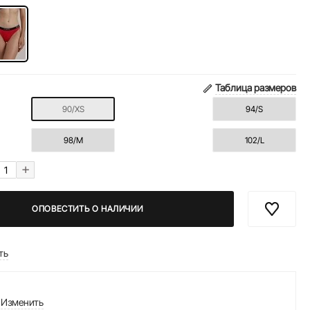
Таблица размеров
90/XS
94/S
98/M
102/L
+
ОПОВЕСТИТЬ О НАЛИЧИИ
ть
Изменить