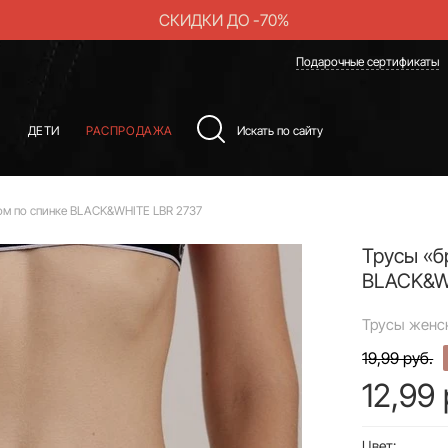
СКИДКИ ДО -70%
Подарочные сертификаты
Ы
ДЕТИ
РАСПРОДАЖА
ом по спинке BLACK&WHITE LBR 2737
Трусы «б
BLACK&W
Трусы женск
19,99 руб.
12,99 
Цвет: