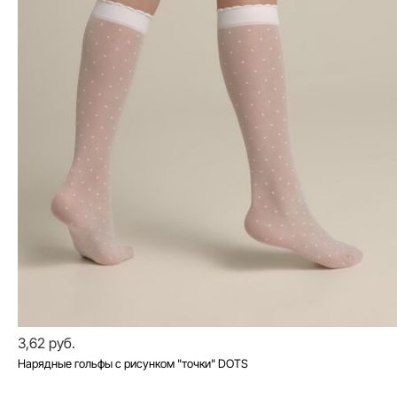
3,62 руб.
Нарядные гольфы с рисунком "точки" DOTS