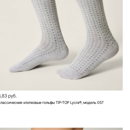
3,83 руб.
лассические хлопковые гольфы TIP-TOP Lycra®, модель 057