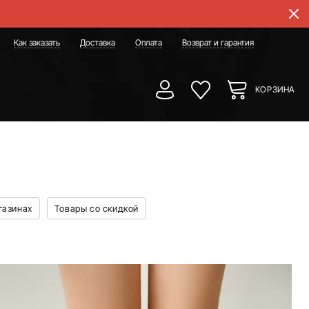
Как заказать
Доставка
Оплата
Возврат и гарантия
КОРЗИНА
газинах
Товары со скидкой