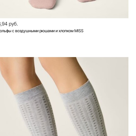
3,94 руб.
Гольфы с воздушными рюшами и хлопком MISS