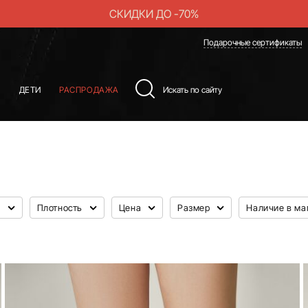
СКИДКИ ДО -70%
Подарочные сертификаты
Ы
ДЕТИ
РАСПРОДАЖА
л
Плотность
Цена
Размер
Наличие в ма