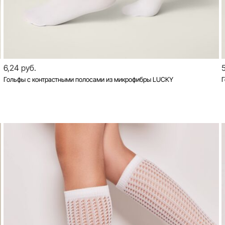
6,24 руб.
Гольфы с контрастными полосами из микрофибры LUCKY
Г