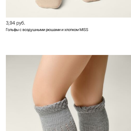
3,94 руб.
Гольфы с воздушными рюшами и хлопком MISS